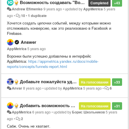
Возможность создавать "Воронки" из нескольких событий
Completed
+43
Andrew Efimenko
9 years ago
•
updated by
AppMetrica
5 years
ago
•
10
•
1 duplicate
Хочется создать цепочки событий, между которыми можно
отслеживать конверсию, как это реализовано в Facebook и
Firebase.
Answer
AppMetrica
5 years ago
Воронки были успешно добавлены в интерфейс
AppMetrica:
https://appmetrica.yandex.ru/docs/mobile-
reports/concepts/funnels-report.html
Добавьте пожалуйста удаление событий (ивентов)
На голосовании
+33
Anvar
8 years ago
•
updated by
AppMetrica
5 years ago
•
6
Добавить возможность передавать изображение в push-уведомлениях на iOS
На голосовании
+31
AppMetrica
6 years ago
•
updated by
Борис Школьников
5 years
ago
•
2
Сабж. Очень не хватает.