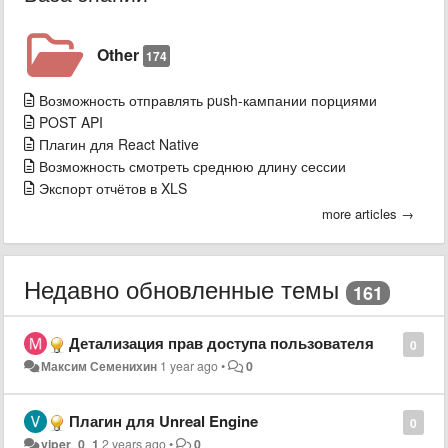
Other
174
Возможность отправлять push-кампании порциями
POST API
Плагин для React Native
Возможность смотреть среднюю длину сессии
Экспорт отчётов в XLS
more articles →
Недавно обновленные темы
161
Детализация прав доступа пользователя
0
Максим Семенихин
1 year ago
•
0
Плагин для Unreal Engine
0
viper_0_1
2 years ago
•
0