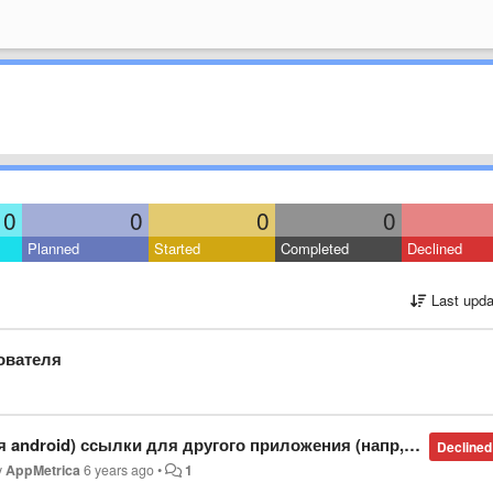
0
0
0
0
Planned
Started
Completed
Declined
Last upda
ователя
os), указывать не только ссылку на AppStore, но и ID счетчика, куда относить данные c Трекера при действиях на него с ios
Declined
y
AppMetrica
6 years ago
•
1