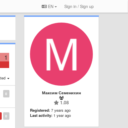
EN
Sign in / Sign up
1
ted
Максим Семенихин
0
1.08
Registered:
7 years ago
Last activity:
1 year ago
0