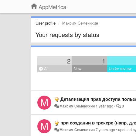
AppMetrica
User profile
Максим Семенихин
Your requests by status
2
1
All
New
Under review
Детализация прав доступа польз
Максим Семенихин
1 year ago
•
0
при создании в трекере (напр, для android) ссылки для другого приложения (напр, i
Максим Семенихин
7 years ago
•
updated b