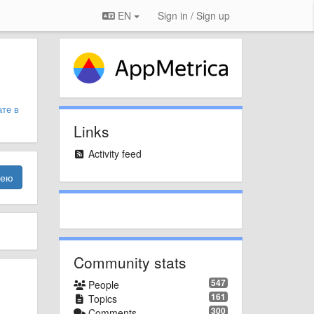
EN
Sign in / Sign up
ате в
Links
Activity feed
дею
Community stats
547
People
161
Topics
300
Comments