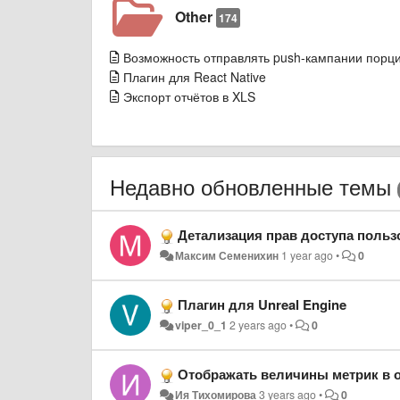
Other
174
Возможность отправлять push-кампании порц
Плагин для React Native
Экспорт отчётов в XLS
Недавно обновленные темы
Детализация прав доступа польз
Максим Семенихин
1 year ago
•
0
Плагин для Unreal Engine
viper_0_1
2 years ago
•
0
Отображать величины метрик в о
Ия Тихомирова
3 years ago
•
0