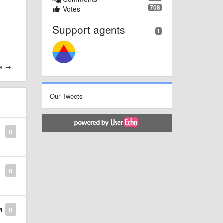
708
Votes
Support agents
1
es →
Our Tweets
0
0
и
0