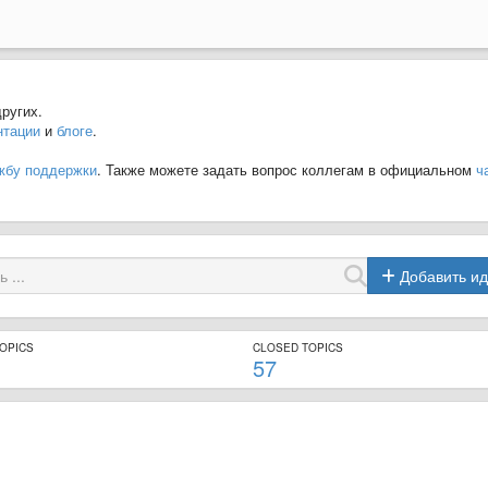
ругих.
нтации
и
блоге
.
жбу поддержки
. Также можете задать вопрос коллегам в официальном
ч
Добавить и
TOPICS
CLOSED TOPICS
57