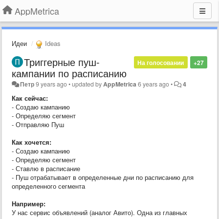
AppMetrica
Идеи
Ideas
Триггерные пуш-
На голосовании
+27
кампании по расписанию
Петр
9 years ago
•
updated by
AppMetrica
6 years ago
•
4
Как сейчас:
- Создаю кампанию
- Определяю сегмент
- Отправляю Пуш
Как хочется:
- Создаю кампанию
- Определяю сегмент
- Ставлю в расписание
- Пуш отрабатывает в определенные дни по расписанию для
определенного сегмента
Например:
У нас сервис объявлений (аналог Авито). Одна из главных