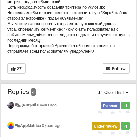
метрик - подача объявлений.
Есть необходимость создания триггера по условию:
Не подавал объявление неделю – отправить пуш "Заработай на
старой электронике - подай объявление"
Мы можем запланировать отправлять пуш каждый день в 11
утра, определить сегмент как "Исключить пользователей с
событием new_advert за последнюю неделю и получивших пуш в
последний месяц".
Перед каждой отправкой Appmetrica обновляет сегмент и
отправляет всем пользователям уведомления
27
Follow
Replies
4
Oldest first
Дмитрий
8 years ago
Planned
+1
|
AppMetrica
8 years ago
Under review
+1
|