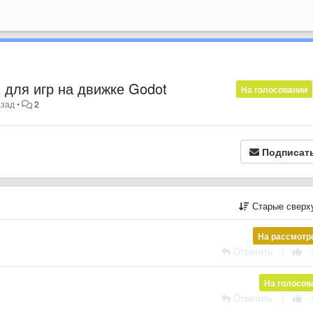
 для игр на движке Godot
На голосовании
азад
•
2
Подписат
Старые сверх
На рассмотр
Ответить
|
На голосов
Ответить
|